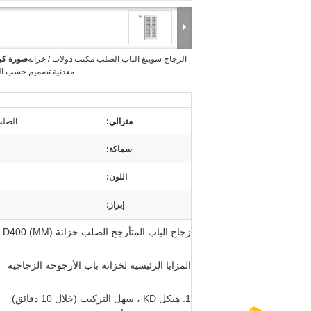
الزجاج سوينغ الباب الصلب مكتب دولاب / خزانة
صورة كبي
معدنية تصميم حسب ا
مترالي:
الصلب
سماكة:
اللون:
إبراز:
زجاج الباب المتأرجح الصلب خزانة H1850 * W900 * D400 (MM) أثاث المكاتب المدرسية
المزايا الرئيسية لخزانة باب الأرجوحة الزجاجية
1. هيكل KD ، سهل التركيب (خلال 10 دقائق)