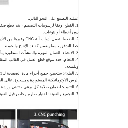
عملية التصنيع على النحو التالي:
1. القطع: وفقا لرسومات التصميم ، يتم قطع صفا
دون أخطاء أو نتوءات.
2. الضغط: تعمل أدوات
خط التدفق ، مما يضمن كفاءة الإنتاج والجودة
3. الانحناء: العمال المهرة والمنشآت المتطورة يتأكدون من الخطوط الواضحة والمظهر المثالي
وتلميعه.
الرش الأوتوماتيكية المستوردة ومسحوق عالي الجو
6. التثبيت: لضمان صلابة كل برغي ، تتبنى ورشة التثبيت أدوات تعمل بالهواء المضغوط لإجراء إنتاج الكتلة وخط التدفق
7. التجميع والتعبئة: اختبار صارم وخاص قبل التعبئة والتخزين للتأكد من أن المنتجات مؤهلة تأهيلا عاليا.