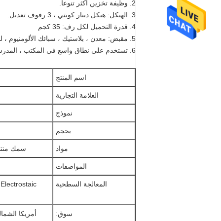
2. وظيفة تخزين أكثر تنوعا.
3. الهيكل: هيكل دينار كويتي ، 3 رفوف تعديل.
4. قدرة التحميل لكل رف: 35 كجم
5. مقبض: معدن ، بلاستيك ، سبائك الألومنيوم ، لوحة الكروم
6. تستخدم على نطاق واسع في المكتب ، المدرسة ، المنزل ، الفندق ، المستشفى ، الشركة ، المصنع ، وغيرها من المناطق التجارية
اسم المنتج
العلامة التجارية
نموذج
بحجم
مواد
سمك منتظم: 0.7 مم ألواح الصلب المدرفلة على ال
المواصفات
المعالجة السطحية
c
سوق:
أمريكا الشمال