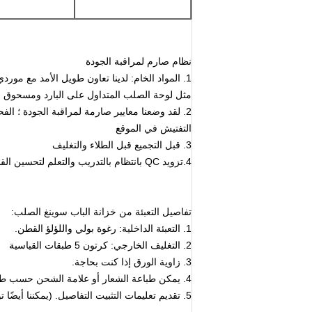
نظام صارم لمراقبة الجودة
1. المواد الخام: لدينا تعاون طويل الأمد مع موردي
مثل لوحة الصلب المتداول على البارد ومسحوق را
2. لقد وضعنا معايير صارمة لمراقبة الجودة ؛ الف
التفتيش في الموقع
3. قبل التجميع قبل الطلاء والتغليف
4.
تزويد QC بانتظام بالتدريب والتعلم لتحسين القدرة المهنية QC والسعي إلى مستوى أعلى.
تفاصيل التعبئة من خزانة الباب سوينغ الصلب:
1. التعبئة الداخلية: رغوة بولي واللؤلؤ القطن.
2. التغليف الخارجي: كرتون 5 طبقات القياسية
3. زاوية الورق إذا كنت بحاجة.
4. يمكن طباعة الشعار أو علامة الشحن حسب طلب العميل.
5. تقديم تعليمات التثبيت التفاصيل. (يمكننا أيضًا توفير الفيديو الذي تم تجميعه إذا كنت بحاجة)