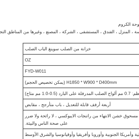
خزانة من الصلب سوينغ الباب الصلب
OZ
FYD-W011
H1850 * W900 * D400mm (يمكن تخصيص الحجم)
بارد (0.5-1.0 مم متاح)
أربعة أرفف قابلة للتعديل ، باب متأرجح ، مقابض
Electrostai مسحوق خشن الانتهاء من راتنجات الايبوكسي ، لا رائحة ولا ضرر
على صحة الناس والبيئة.
ية وأمريكا الجنوبية وأوروبا وأفريقيا وأوقيانوسيا والشرق الأوسط