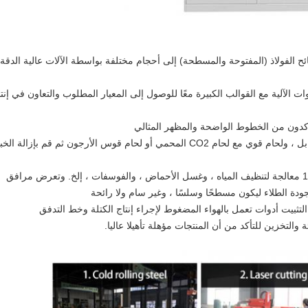
ئح الفولاذ (المفتوحة والمسطحة) إلى أحجام مختلفة بواسطة الآلات عالية الدقة 
 آلة CNC وغيرها من الأدوات الآلية مع القوالب الكبيرة معًا للوصول إلى المعيار المطلوب والتعاون في إنت
4. اللحام: حدد موقع قطع العمل في القالب المقابل ، ولحام قوي مع لحام CO2 المحمي أو لحام قوس الأرجون ثم قم بإزالة 
5. الطلاء: ستخضع جميع أجزاء مادة الصفيحة لـ 13 معالجة لتنظيف المياه ، وغسل الأحماض ، والفوسفات ، إلخ. وتعرض مرافق
دة الطلاء ليكون مسطحًا وسلسًا ، وغير سام ولا رائحة