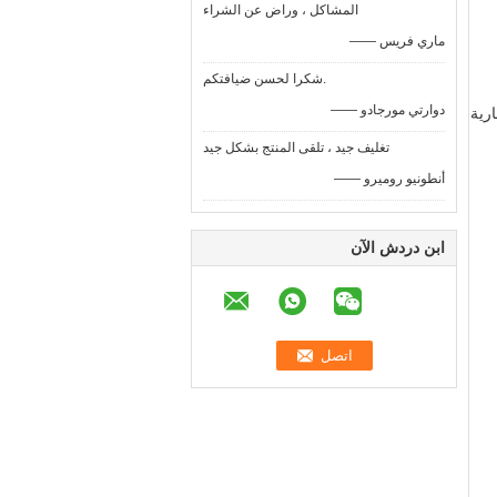
المشاكل ، وراض عن الشراء
—— ماري فريس
شكرا لحسن ضيافتكم.
—— دوارتي مورجادو
تغليف جيد ، تلقى المنتج بشكل جيد
—— أنطونيو روميرو
ابن دردش الآن