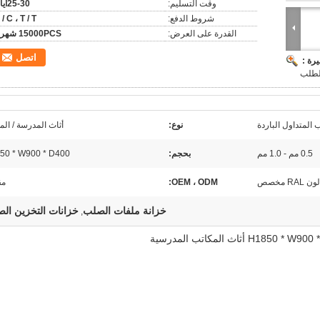
وقت التسليم:
25-30أيام
شروط الدفع:
 / C ، T / T
القدرة على العرض:
15000PCS شهريا
اتصل
رة :
لطلب
 المتداول الباردة
نوع:
أثاث المدرسة / ال
0.5 مم - 1.0 مم
بحجم:
50 * W900 * D400
لون RAL مخصص
OEM ، ODM:
مق
خزانة ملفات الصلب
خزانات التخزين ال
,