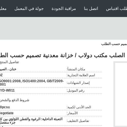
لب اقتباس
اتصل بنا
مراقبة الجودة
جولة في المعمل
معلو
 تصميم حسب الطلب
ب الصلب مكتب دولاب / خزانة معدنية تصميم حسب الط
تفاصيل المنتج
مكان المنشأ:
خنان ، الصي
اسم العلامة التجارية:
OZ
SO9001:2008, ISO1400:2004, GB/T2009-
إصدار الشهادات:
001
رقم الموديل:
FYD-W011
شروط الدفع والشحن
الحد الأدنى لكمية:
≥50pcs
الأسعار:
egotiate
التعبئة الداخلية: الرغوة والقطن اللؤلؤي بين ك
تفاصيل التغليف:
جزء منفصل