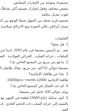
مجموعة متنوعة من الخيارات للمقابض
مقبض مختلف وقفل لخيارك.تصميم أكثر نشاطًا وس
ثقوب تعديل مكثفة
تصميم فريد يجعل من السهل ضبط الوضع بين ال
مسار انزلاقي عالي الجودة يتيح الانزلاق بسلاسة.
التعليمات
1. هل منتج؟
نعم ، تم تأسيس
الملفات ، خزانة الصلب ، الخزائن الفولاذية ، ال
2. ما هو متر مربع من المصنع الخاص بك؟
مصنعنا حوالي 52 ألف متر مربع ، هناك طابقان.الطابق الأول هو ورشة العمل ، والطابق الثاني للحزمة والمستودع.
3. ماذا عن طاقتك الإنتاجية؟
طاقتنا الإنتاجية 12000-15000pcs / month.
4. كم عدد العمال في المصنع الخاص بك؟
يوجد حوالي 100 عامل في مصنعنا.
5. كيف يمكنك إنتاج 15000 قطعة في الشهر مع 100 شخص؟
بالنسبة إلى خزانة الصلب ذات الحجم العادي ، لدين
الفور.