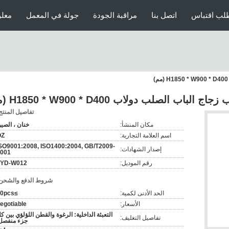
لب اقتباس
اتصل بنا
مراقبة الجودة
جولة في المعمل
معلو
 الصلب دولاب H1850 * W900 * D400 (مم)
تفاصيل المنتج
مكان المنشأ:
خنان ، الصي
اسم العلامة التجارية:
OZ
SO9001:2008, ISO1400:2004, GB/T2009-
إصدار الشهادات:
001
رقم الموديل:
FYD-W012
شروط الدفع والشحن
الحد الأدنى لكمية:
≥50pcs
الأسعار:
egotiable
التعبئة الداخلية: الرغوة والقطن اللؤلؤي بين ك
تفاصيل التغليف:
جزء منفصل