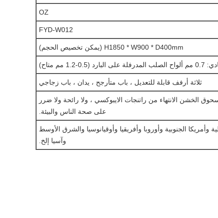
OZ
FYD-W012
H1850 * W900 * D400mm (يمكن تخصيص الحجم)
البارد (0.5-1.2 مم متاح)
ثلاثة أرفف قابلة للتعديل ، باب متأرجح ، يدان ، باب زجاجي
Electros مسحوق الخشن الانتهاء من راتنجات الايبوكسي ، ولا رائحة ولا ضرر
على صحة الناس والبيئة.
ية وأمريكا الجنوبية وأوروبا وأفريقيا وأوقيانوسيا والشرق الأوسط
وآسيا إلخ.