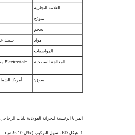
العلامة التجارية
نموذج
بحجم
مواد
سمك عادي: 0.7 مم ألواح الصلب المدرفلة على 
المواصفات
المعالجة السطحية
taic
سوق:
أمريكا الشمال
المزايا الرئيسية للخزانة الفولاذية للباب الزجاجي
1. هيكل KD ، سهل التركيب (خلال 10 دقائق)