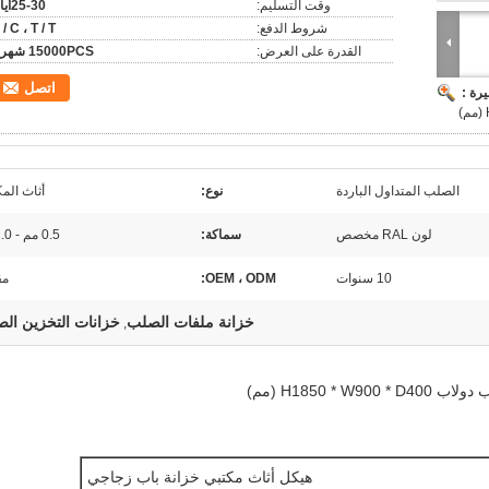
وقت التسليم:
25-30أيام
شروط الدفع:
 / C ، T / T
القدرة على العرض:
15000PCS شهريا
اتصل
رة :
الصلب المتداول الباردة
نوع:
أثاث الم
لون RAL مخصص
سماكة:
0.5 مم - 1.0 مم
10 سنوات
OEM ، ODM:
مق
خزانة ملفات الصلب
خزانات التخزين ال
,
H1850 * (مم)
هيكل أثاث مكتبي خزانة باب زجاجي