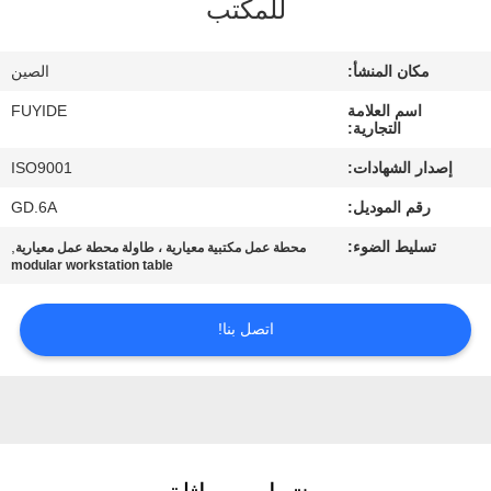
للمكتب
مراقبة
مكان المنشأ:
الصين
الجودة
اسم العلامة
FUYIDE
التجارية:
اتصل
إصدار الشهادات:
ISO9001
بنا
رقم الموديل:
GD.6A
تسليط الضوء:
,
محطة عمل مكتبية معيارية ، طاولة محطة عمل معيارية
أخبار
modular workstation table
اتصل بنا!
اطلب
اقتباس
خريطة
الموقع