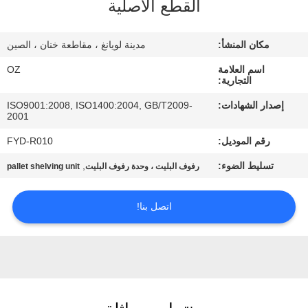
القطع الأصلية
مراقبة
مكان المنشأ:
مدينة لويانغ ، مقاطعة خنان ، الصين
الجودة
اسم العلامة
OZ
التجارية:
اتصل
إصدار الشهادات:
ISO9001:2008, ISO1400:2004, GB/T2009-
2001
بنا
رقم الموديل:
FYD-R010
أخبار
تسليط الضوء:
,
رفوف البليت ، وحدة رفوف البليت
pallet shelving unit
اتصل بنا!
اطلب
اقتباس
خريطة
الموقع