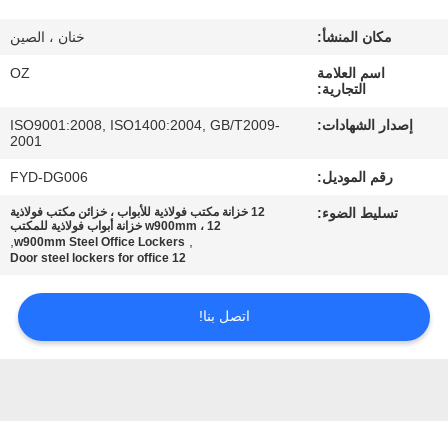
مكان المنشأ:
خنان ، الصين
مراقبة
اسم العلامة
OZ
الجودة
التجارية:
إصدار الشهادات:
ISO9001:2008, ISO1400:2004, GB/T2009-
اتصل
2001
بنا
رقم الموديل:
FYD-DG006
تسليط الضوء:
12 خزانة مكتب فولاذية للأبواب ، خزائن مكتب فولاذية
w900mm ، 12 خزانة أبواب فولاذية للمكتب
أخبار
,
,
w900mm Steel Office Lockers
12 Door steel lockers for office
اطلب
اتصل بنا!
اقتباس
خريطة
الموقع