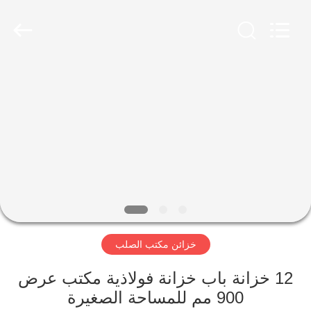
Luoyang
Ouzheng
Trading
Co.
Ltd.
All
Rights
Reserved.
الصفحة
الرئيسية
منتجات
معلومات
عنا
خزائن مكتب الصلب
جولة
في
12 خزانة باب خزانة فولاذية مكتب عرض
900 مم للمساحة الصغيرة
المعمل