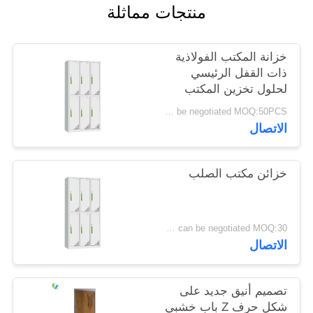
منتجات مماثلة
PRIVACY
خزانة المكتب الفولاذية
POLICY
ذات القفل الرئيسي
لحلول تخزين المكتب
المخصصة
can be negotiated MOQ:50PCS
الاتصال
خزائن مكتب الصلب
can be negotiated MOQ:30 قطعة
الاتصال
تصميم أنيق جديد على
شكل حرف Z باب خشبي