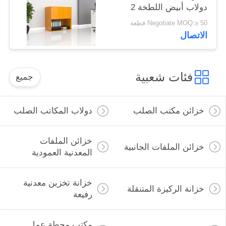
دولاب أبيض اللطخة 2
الطبقة مجلس الوزراء
Negotiate MOQ:≥ 50 قطعة
فتح القاع
الاتصال
فئات شعبية
جميع
خزائن مكتب الصلب
دولاب المكاتب الصلب
خزائن الملفات
خزائن الملفات الجانبية
المعدنية العمودية
خزانة تخزين معدنية
خزانة الركيزة المتنقلة
رفيعة
مكتب محطة عمل