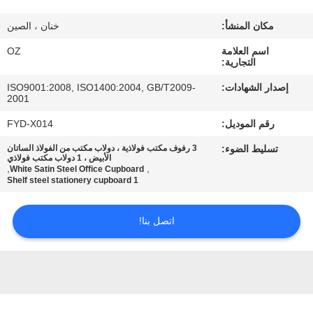
مكان المنشأ:
خنان ، الصين
مراقبة
اسم العلامة
OZ
الجودة
التجارية:
إصدار الشهادات:
ISO9001:2008, ISO1400:2004, GB/T2009-
اتصل
2001
بنا
رقم الموديل:
FYD-X014
تسليط الضوء:
3 رفوف مكتب فولاذية ، دولاب مكتب من الفولاذ الساتان
الأبيض ، 1 دولاب مكتب فولاذي
أخبار
,
,
White Satin Steel Office Cupboard
1 Shelf steel stationery cupboard
اطلب
اتصل بنا!
اقتباس
خريطة
الموقع