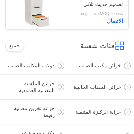
تصميم حديث ثلاثي
الأدراج
negotiable MOQ:≥50pcs
الاتصال
فئات شعبية
جميع
خزائن مكتب الصلب
دولاب المكاتب الصلب
خزائن الملفات
خزائن الملفات الجانبية
المعدنية العمودية
خزانة تخزين معدنية
خزانة الركيزة المتنقلة
رفيعة
مكتب محطة عمل