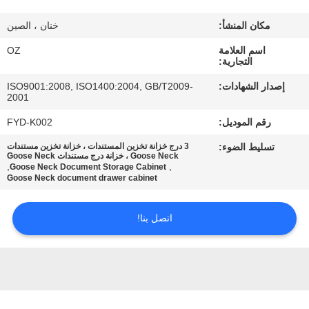
مكان المنشأ:
خنان ، الصين
مراقبة
اسم العلامة
OZ
الجودة
التجارية:
إصدار الشهادات:
ISO9001:2008, ISO1400:2004, GB/T2009-
اتصل
2001
بنا
رقم الموديل:
FYD-K002
تسليط الضوء:
3 درج خزانة تخزين المستندات ، خزانة تخزين مستندات
Goose Neck ، خزانة درج مستندات Goose Neck
أخبار
,
,
Goose Neck Document Storage Cabinet
Goose Neck document drawer cabinet
اطلب
اتصل بنا!
اقتباس
خريطة
الموقع