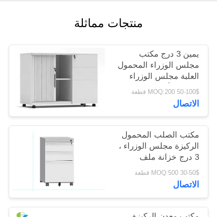
منتجات مماثلة
PRIVACY
POLICY
يمين 3 درج مكتب
مجلس الوزراء المحمول
العلبة مجلس الوزراء
اليسار الألماني Rehau
50-100$ MOQ:200 قطعة
Tambour Door Cabinet
الاتصال
مكتب الصلب المحمول
الركيزة مجلس الوزراء ،
3 درج خزانة ملف
المتداول
30-50$ MOQ:500 قطعة
الاتصال
مكتب معدن الركيزة