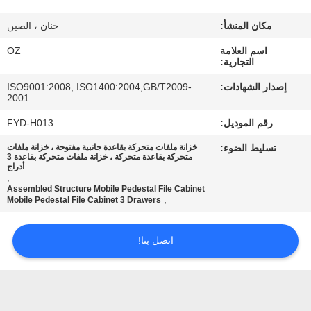
مكان المنشأ:
خنان ، الصين
مراقبة
اسم العلامة
OZ
الجودة
التجارية:
إصدار الشهادات:
ISO9001:2008, ISO1400:2004,GB/T2009-
اتصل
2001
بنا
رقم الموديل:
FYD-H013
تسليط الضوء:
خزانة ملفات متحركة بقاعدة جانبية مفتوحة ، خزانة ملفات
متحركة بقاعدة متحركة ، خزانة ملفات متحركة بقاعدة 3
أخبار
أدراج
,
Assembled Structure Mobile Pedestal File Cabinet
,
Mobile Pedestal File Cabinet 3 Drawers
اطلب
اقتباس
اتصل بنا!
خريطة
الموقع