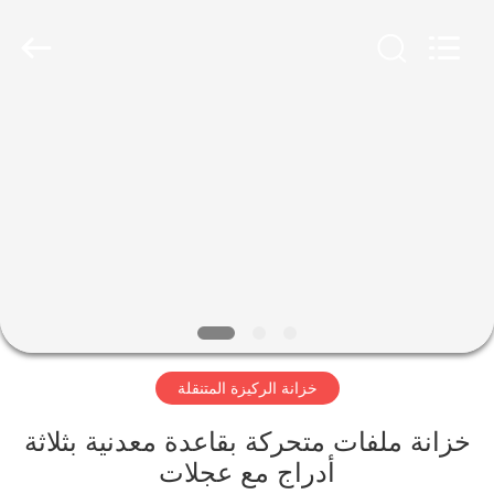
Luoyang
Ouzheng
Trading
Co.
Ltd.
All
Rights
Reserved.
الصفحة
الرئيسية
منتجات
معلومات
عنا
خزانة الركيزة المتنقلة
جولة
في
خزانة ملفات متحركة بقاعدة معدنية بثلاثة
أدراج مع عجلات
المعمل