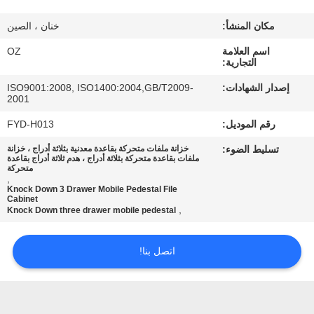
مكان المنشأ:
خنان ، الصين
مراقبة
اسم العلامة
OZ
الجودة
التجارية:
إصدار الشهادات:
ISO9001:2008, ISO1400:2004,GB/T2009-
اتصل
2001
بنا
رقم الموديل:
FYD-H013
تسليط الضوء:
خزانة ملفات متحركة بقاعدة معدنية بثلاثة أدراج ، خزانة
ملفات بقاعدة متحركة بثلاثة أدراج ، هدم ثلاثة أدراج بقاعدة
أخبار
متحركة
,
Knock Down 3 Drawer Mobile Pedestal File
Cabinet
,
Knock Down three drawer mobile pedestal
اطلب
اقتباس
اتصل بنا!
خريطة
الموقع