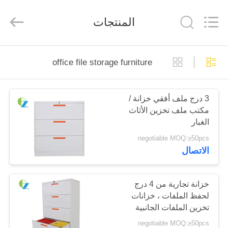
Luoyang
Ouzheng
Trading
المنتجات
Co.
Ltd.
All
Rights
Reserved.
الصفحة
office file storage furniture
الرئيسية
3 درج ملف أفقي خزانة /
منتجات
مكتب ملف تخزين الأثاث
الغبار
معلومات
negotiable MOQ:≥50pcs
الاتصال
عنا
جولة
خزانة تجارية من 4 درج
لحفظ الملفات ، خزانات
في
تخزين الملفات الجانبية
المعمل
مقاومة للغبار
negotiable MOQ:≥50pcs