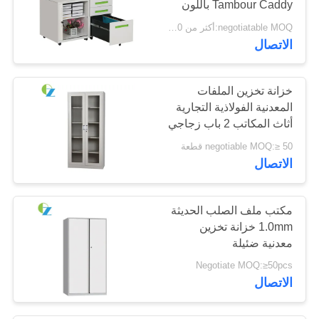
Tambour Caddy باللون
الأبيض
negotiatable MOQ:أكثر من 50 قطعة
الاتصال
خزانة تخزين الملفات
المعدنية الفولاذية التجارية
أثاث المكاتب 2 باب زجاجي
متأرجح
negotiable MOQ:≥ 50 قطعة
الاتصال
مكتب ملف الصلب الحديثة
1.0mm خزانة تخزين
معدنية ضئيلة
Negotiate MOQ:≥50pcs
الاتصال