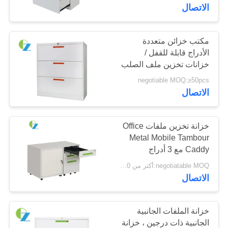
الاتصال
مراقبة
الجودة
مكتب خزائن متعددة
الأدراج قابلة للقفل /
خزانات تخزين ملف الصلب
اتصل
عرض 900 مم
negotiable MOQ:≥50pcs
بنا
الاتصال
أخبار
خزانة تخزين ملفات Office
Metal Mobile Tambour
Caddy مع 3 أدراج
اطلب
negotiatable MOQ:أكثر من 50 قطعة
اقتباس
الاتصال
خريطة
خزانة الملفات الجانبية
الموقع
الجانبية ذات درجين ، خزانة