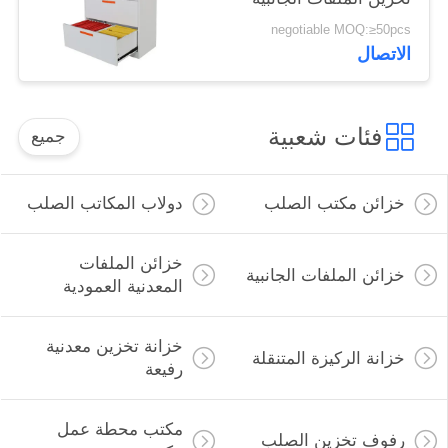
مقاومة للغبار
negotiable MOQ:≥50pcs
الاتصال
فئات شعبية
جميع
خزائن مكتب الصلب
دولاب المكاتب الصلب
خزائن الملفات
خزائن الملفات الجانبية
المعدنية العمودية
خزانة تخزين معدنية
خزانة الركيزة المتنقلة
رفيعة
مكتب محطة عمل
رفوف تخزين الصلب