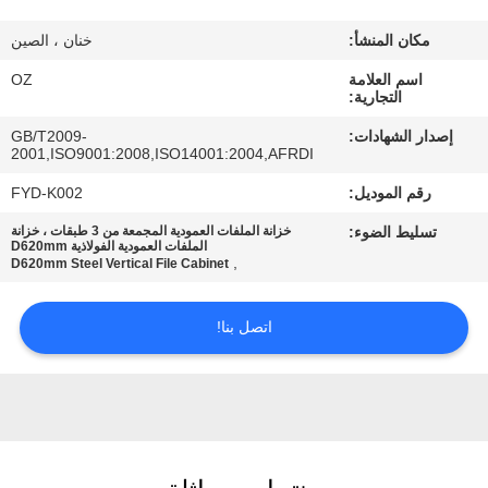
مكان المنشأ:
خنان ، الصين
مراقبة
اسم العلامة
OZ
الجودة
التجارية:
إصدار الشهادات:
GB/T2009-
اتصل
2001,ISO9001:2008,ISO14001:2004,AFRDI
بنا
رقم الموديل:
FYD-K002
تسليط الضوء:
خزانة الملفات العمودية المجمعة من 3 طبقات ، خزانة
الملفات العمودية الفولاذية D620mm
أخبار
,
D620mm Steel Vertical File Cabinet
اتصل بنا!
اطلب
اقتباس
خريطة
الموقع