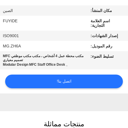
مكان المنشأ:
الصين
مراقبة
اسم العلامة
FUYIDE
الجودة
التجارية:
إصدار الشهادات:
ISO9001
اتصل
رقم الموديل:
MG.ZH6A
بنا
تسليط الضوء:
مكتب محطة عمل 4 أشخاص ، مكتب مكتب موظفي MFC
تصميم معياري
,
Modular Design MFC Staff Office Desk
أخبار
اتصل بنا!
اطلب
اقتباس
خريطة
منتجات مماثلة
الموقع